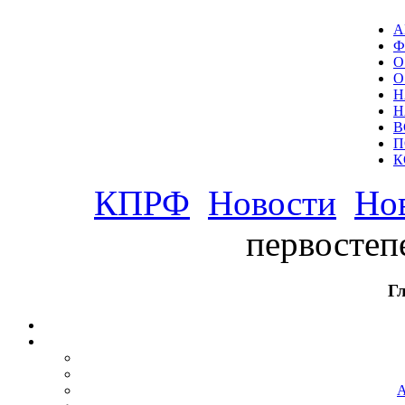
А
Ф
О
О
Н
Н
В
П
К
КПРФ
Новости
Но
первостеп
Г
А