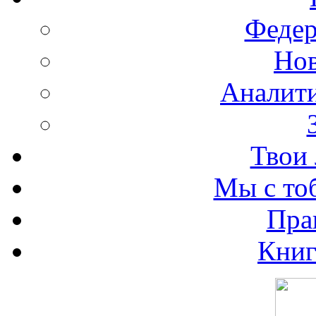
Федер
Нов
Аналити
Твои 
Мы с то
Пра
Книг