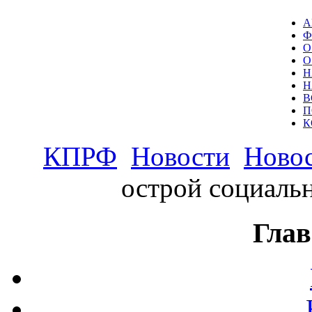
А
Ф
О
О
Н
Н
В
П
К
КПРФ
Новости
Новос
острой социаль
Глав