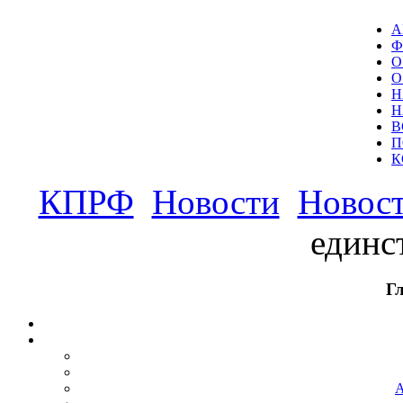
А
Ф
О
О
Н
Н
В
П
К
КПРФ
Новости
Новост
единс
Г
А