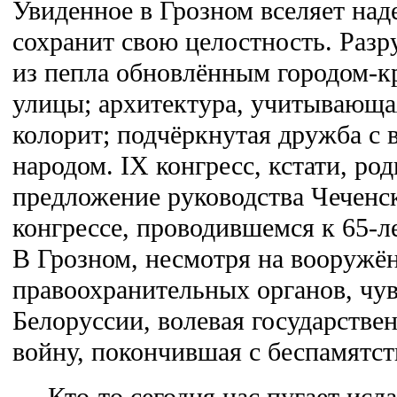
Увиденное в Грозном вселяет над
сохранит свою целостность. Разр
из пепла обновлённым городом-к
улицы; архитектура, учитывающ
колорит; подчёркнутая дружба с
народом. IX конгресс, кстати, род
предложение руководства Чеченск
конгрессе, проводившемся к 65-
В Грозном, несмотря на вооружё
правоохранительных органов, чув
Белоруссии, волевая государстве
войну, покончившая с беспамятст
Кто-то сегодня нас пугает исла