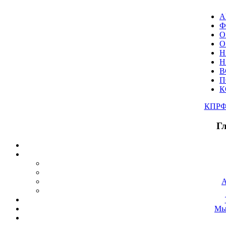
А
Ф
О
О
Н
Н
В
П
К
КПР
Г
А
Мы