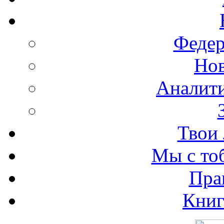
Федер
Нов
Аналити
Твои 
Мы с то
Пра
Книг