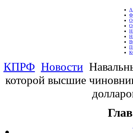
А
Ф
О
О
Н
Н
В
П
К
КПРФ
Новости
Навальны
которой высшие чиновни
долларо
Глав