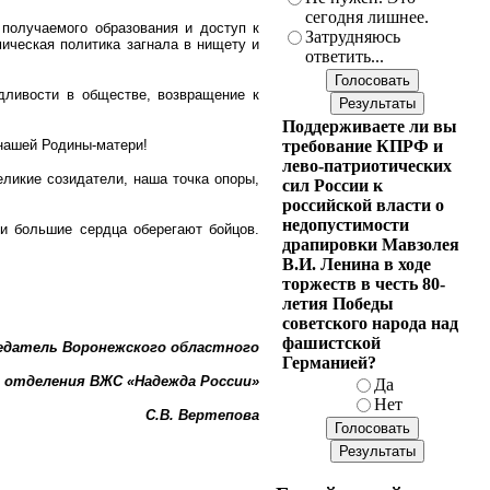
сегодня лишнее.
получаемого образования и доступ к
Затрудняюсь
ическая политика загнала в нищету и
ответить...
дливости в обществе, возвращение к
Поддерживаете ли вы
требование КПРФ и
 нашей Родины-матери!
лево-патриотических
ликие созидатели, наша точка опоры,
сил России к
российской власти о
недопустимости
и большие сердца оберегают бойцов.
драпировки Мавзолея
В.И. Ленина в ходе
торжеств в честь 80-
летия Победы
советского народа над
фашистской
едатель Воронежского областного
Германией?
отделения ВЖС «Надежда России»
Да
Нет
С.В. Вертепова