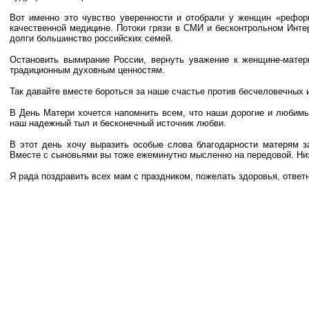
Вот именно это чувство уверенности и отобрали у женщин «реформ
качественной медицине. Потоки грязи в СМИ и бесконтрольном Инте
долги большинство российских семей.
Остановить вымирание России, вернуть уважение к женщине-матер
традиционным духовным ценностям.
Так давайте вместе бороться за наше счастье против бесчеловечных
В День Матери хочется напомнить всем, что наши дорогие и любимы
наш надежный тыл и бесконечный источник любви.
В этот день хочу выразить особые слова благодарности матерям з
Вместе с сыновьями вы тоже ежеминутно мысленно на передовой. Низ
Я рада поздравить всех мам с праздником, пожелать здоровья, ответн