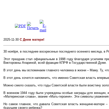
2025-11-30
С Днем матери!
30 ноября, в последнее воскресенье последнего осеннего месяца, в 
Этот праздник стал официальным в 1998 году благодаря усилиям п
Викторовны Апариной, всей фракции КПРФ в Государственной Думе.
В этот день мы вспоминаем главного человека в жизни – Маму. Ту, 
В этот день хочется напомнить, что именно Советская власть вперв
Можно смело сказать, что годы Советской власти были воистину зо
В военном 1944 году были учреждены особые награды для женщин, и
«Материнская слава», звание «Мать-героиня». Эти символы уважения
Но самое главное, что давала Советская власть женщине-матери – 
будущем своего ребенка?