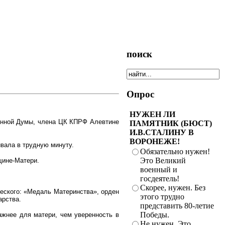
поиск
Опрос
НУЖЕН ЛИ
венной Думы, члена ЦК КПРФ Алевтине
ПАМЯТНИК (БЮСТ)
И.В.СТАЛИНУ В
ВОРОНЕЖЕ!
вала в трудную минуту.
Обязательно нужен!
Это Великий
щине-Матери.
военный и
госдеятель!
Скорее, нужен. Без
еского: «Медаль Материнства», орден
этого трудно
арства.
представить 80-летие
Победы.
ажнее для матери, чем уверенность в
Не нужен. Это