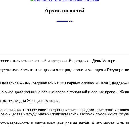
Архив новостей
Joomla календарь
России отмечается светлый и прекрасный праздник – День Матери.
редседателя Комитета по делам женщин, семьи и молодежи Государст
что подарила жизнь, радовалась нашим первым словам и шагам, поддержи
ые в мире дала женщине равные права с мужчиной и особые права – Жен
лотым веком для Женщины-Матери.
сполнивших главное свое предназначение – продолжение рода человеч
 от общества к труду Матери подкреплялись весомой помощью от госуд
это уверенность в завтрашнем дне для ее детей. А что может быть в