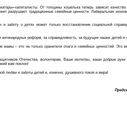
аторы»-капиталисты. От толщины кошелька теперь зависит качество 
рнет разрушают традиционные семейные ценности. Либеральная эконом
и и заботу о детях может только восстановление социальной справе
 и антинародных реформ, за справедливость, за будущее наших детей и
е мамы – это не только хранители очага и семейных ценностей. Это ве
ащитников Отечества, волонтерам, Ваши молитвы, ваши добрые руки 
кий вам поклон!
ой любви и заботы детей и, конечно, душевного покоя и мира!
Предс