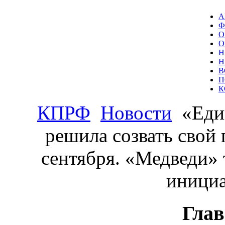
А
Ф
О
О
Н
Н
В
П
К
КПРФ
Новости
«Един
решила созвать свой
сентября. «Медведи» 
иници
Глав