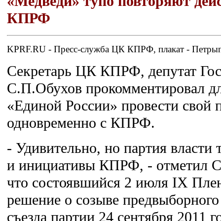
«Медведи» тупо повторяют дей
КПРФ
KPRF.RU - Пресс-служба ЦК КПРФ, плакат - Петры
Секретарь ЦК КПРФ, депутат Го
С.П.Обухов прокомментировал д
«Единой России» провести свой 
одновременно с КПРФ.
- Удивительно, но партия власти 
и инициативы КПРФ, - отметил С
что состоявшийся 2 июля IX Пл
решение о созыве предвыборного
съезда партии 24 сентября 2011 г