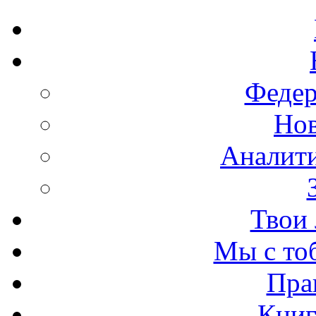
Федер
Нов
Аналити
Твои 
Мы с то
Пра
Книг