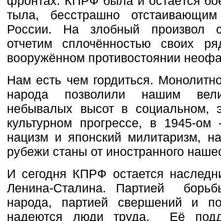
фронтах. КПРФ была и остаётся бо
тыла, бесстрашно отстаивающим
России. На злобный произвол с
отчетим сплочённостью своих р
вооружённом противостоянии неоф
Нам есть чем гордиться. Монолитно
народа позволили нашим вели
небывалых высот в социальном, э
культурном прогрессе, в 1945-ом 
нацизм и японский милитаризм, на
рубежи станы от иностранного наше
И сегодня КПРФ остается наследн
Ленина-Сталина. Партией борьб
народа, партией свершений и п
надеются люди труда. Её подд