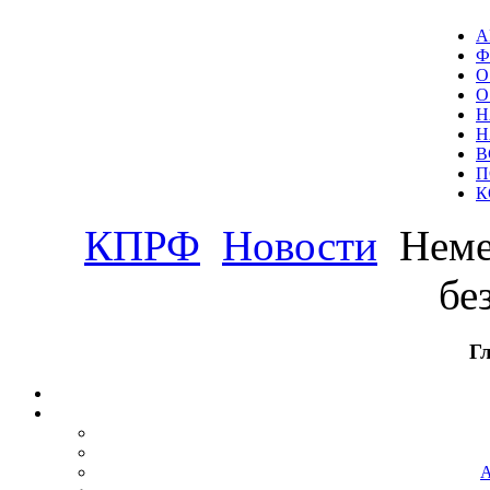
А
Ф
О
О
Н
Н
В
П
К
КПРФ
Новости
Неме
бе
Г
А