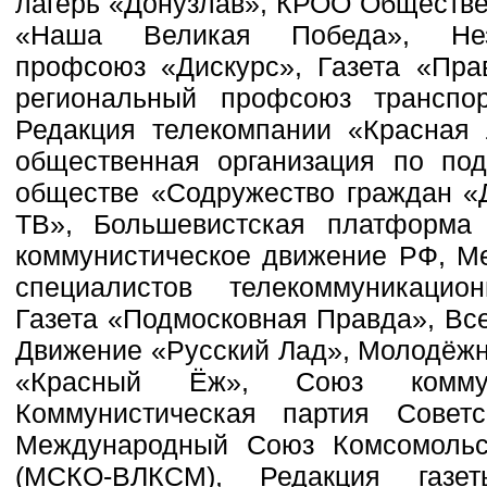
лагерь «Донузлав», КРОО Обществе
«Наша Великая Победа», Неза
профсоюз «Дискурс», Газета «Пра
региональный профсоюз транспо
Редакция телекомпании «Красная 
общественная организация по под
обществе «Содружество граждан «Д
ТВ», Большевистская платформа
коммунистическое движение РФ, М
специалистов телекоммуникацио
Газета «Подмосковная Правда», Вс
Движение «Русский Лад», Молодёжн
«Красный Ёж», Союз коммун
Коммунистическая партия Совет
Международный Союз Комсомольс
(МСКО-ВЛКСМ), Редакция газет