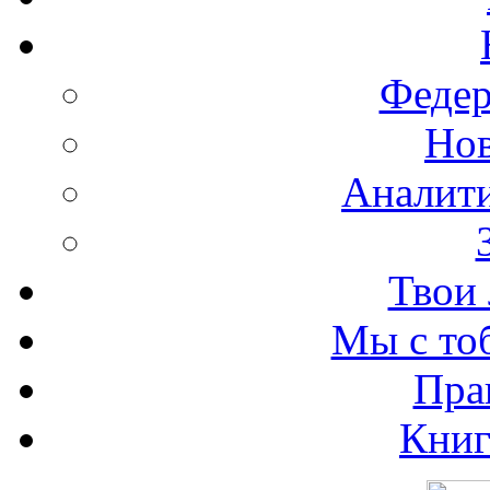
Федер
Нов
Аналити
Твои 
Мы с то
Пра
Книг