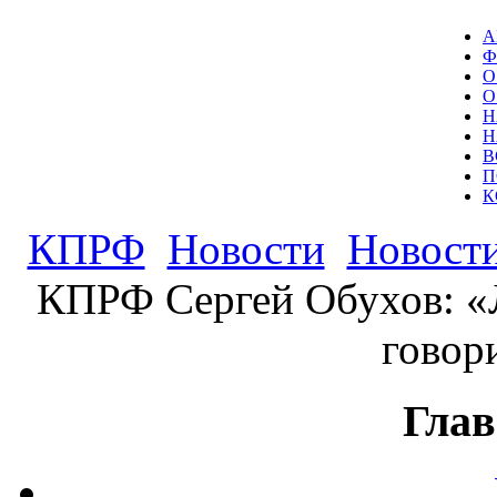
А
Ф
О
О
Н
Н
В
П
К
КПРФ
Новости
Новости
КПРФ Сергей Обухов: «Л
говор
Глав