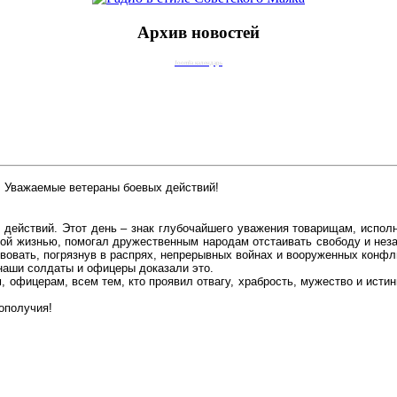
Архив новостей
Joomla календарь
Уважаемые ветераны боевых действий!
х действий. Этот день – знак глубочайшего уважения товарищам, испо
нной жизнью, помогал дружественным народам отстаивать свободу и нез
вовать, погрязнув в распрях, непрерывных войнах и вооруженных конфл
 наши солдаты и офицеры доказали это.
 офицерам, всем тем, кто проявил отвагу, храбрость, мужество и истин
ополучия!