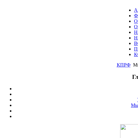
А
Ф
О
О
Н
Н
В
П
К
КПРФ
Мы
Г
Мы