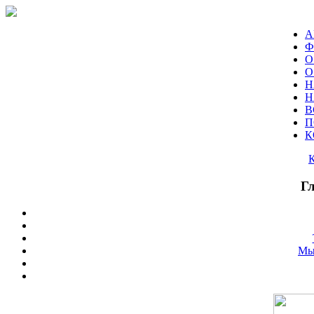
А
Ф
О
О
Н
Н
В
П
К
Г
Мы