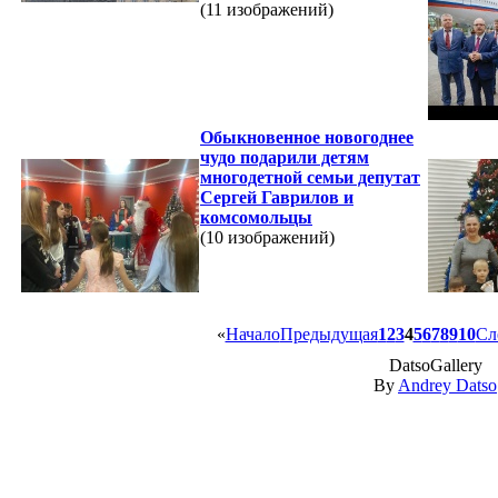
(11 изображений)
Обыкновенное новогоднее
чудо подарили детям
многодетной семьи депутат
Сергей Гаврилов и
комсомольцы
(10 изображений)
«
Начало
Предыдущая
1
2
3
4
5
6
7
8
9
10
Сл
DatsoGallery
By
Andrey Datso