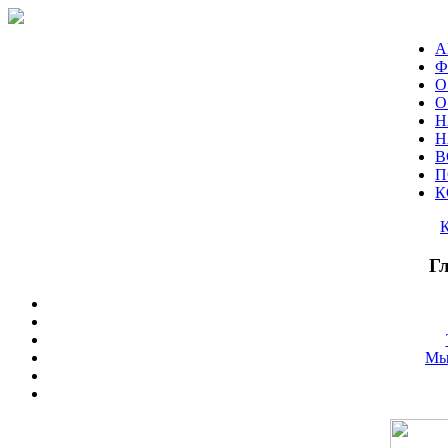
А
Ф
О
О
Н
Н
В
П
К
Г
Мы