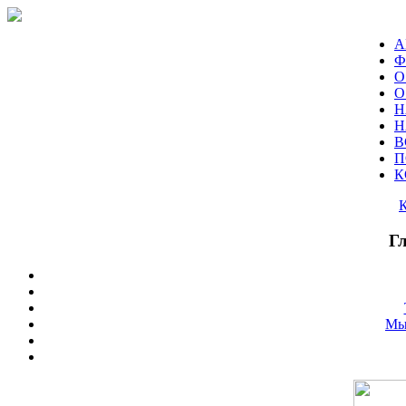
А
Ф
О
О
Н
Н
В
П
К
Г
Мы