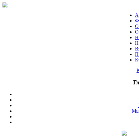
А
Ф
О
О
Н
Н
В
П
К
Г
Мы