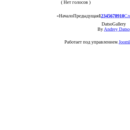
( Нет голосов )
«
Начало
Предыдущая
1
2
3
4
5
6
7
8
9
10
Сл
DatsoGallery
By
Andrey Datso
Работает под управлением
Jooml