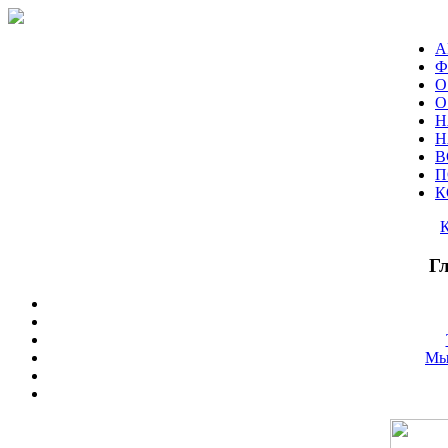
А
Ф
О
О
Н
Н
В
П
К
Г
Мы