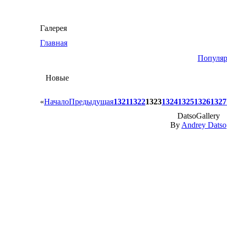
Галерея
Главная
Популя
Новые
«
Начало
Предыдущая
1321
1322
1323
1324
1325
1326
1327
DatsoGallery
By
Andrey Datso