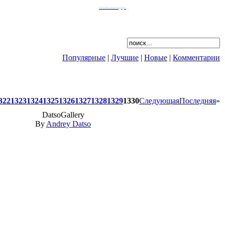
Joomla календарь
Популярные
|
Лучшие
|
Новые
|
Комментарии
322
1323
1324
1325
1326
1327
1328
1329
1330
Следующая
Последняя
»
DatsoGallery
By
Andrey Datso