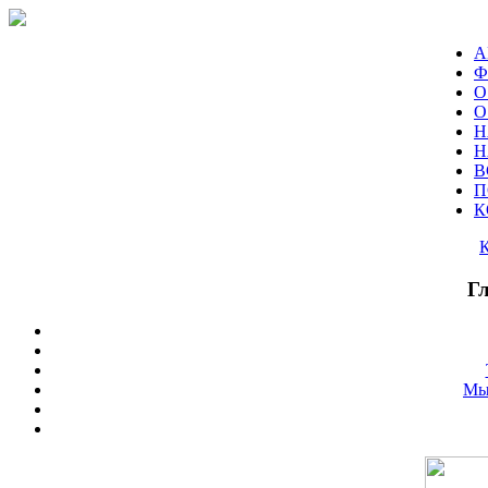
А
Ф
О
О
Н
Н
В
П
К
Г
Мы