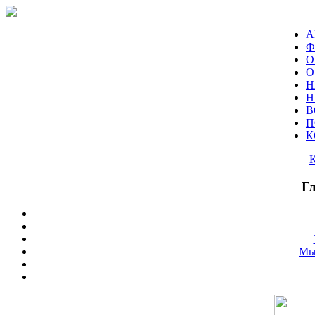
А
Ф
О
О
Н
Н
В
П
К
Г
Мы