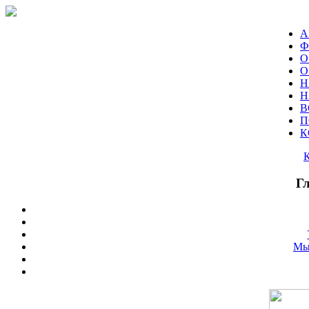
А
Ф
О
О
Н
Н
В
П
К
Г
Мы