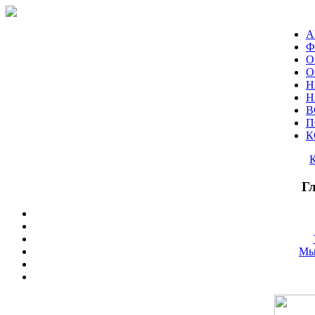
А
Ф
О
О
Н
Н
В
П
К
Г
Мы