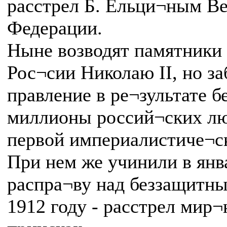
расстрел Б. Ельци¬ным Ве
Федерации.
Ныне возводят памятники
Рос¬сии Николаю II, но за
правление в ре¬зультате б
миллионы россий¬ских люд
первой империалистиче¬с
При нем же учинили в янв
распра¬ву над беззащитны
1912 году - расстрел мир