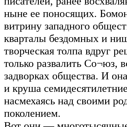
писателей, ранее восхваля
ныне ее поносящих. Бомо
витрину западного обществ
кварталы бездомных и нищ
творческая толпа вдруг реш
только развалить Со¬юз, вс
задворках общества. И он
и круша семидесятилетние
насмехаясь над своими ро
поколением.
Вот они — многотысячные