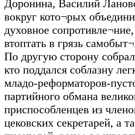
Доронина, Василий Ланов
вокруг кото¬рых объедин
духовное сопротивле¬ние,
втоптать в грязь самобыт¬
По другую сторону собрал
кто поддался соблазну ле
младо-реформаторов-пусто
партийного обмана велик
приспособленцев из члено
цековских секретарей, а т