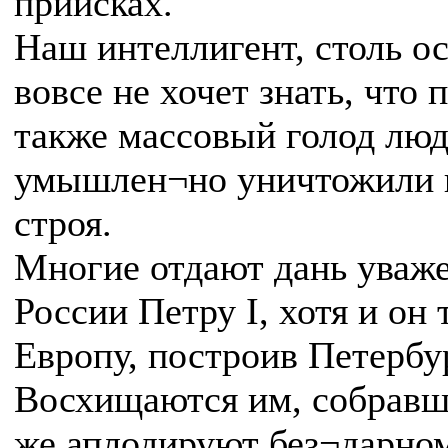
приисках.
Наш интеллигент, столь 
вовсе не хочет знать, что
также массовый голод люд
умышлен¬но уничтожили и
строя.
Многие отдают дань уваж
России Петру I, хотя и он
Европу, построив Петербур
Восхищаются им, собравш
же аплодируют без¬дарно