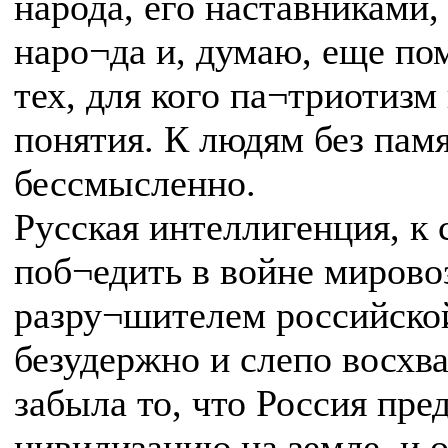
народа, его наставниками,
наро¬да и, думаю, еще пом
тех, для кого па¬триотиз
понятия. К людям без пам
бессмысленно.
Русская интеллигенция, к
поб¬едить в войне мировоз
разру¬шителем российско
безудержно и слепо восхв
забыла то, что Россия пре
цивилизацию на земле, и о