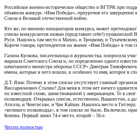
Российское военно-историческое общество и ВГТРК при под
объявили конкурс «Имя Победы», приурочив его завершение 
Союза в Великой отечественной войне.
Кто же, по мнению инициаторов конкурса, может претендова
списке конкурсантов назван (представьте себе!) пушкинский
Руси. Нашлось там место и Махно, и Троцкому, и Тухачевском
Короче говоря, претендентов на звание «Имя Победы» в том сп
Галина Кускова, писательница и журналистка, попросила уча
маршала Советского Союза и, по определению одного известно
начитанного министра обороны СССР» Дмитрия Тимофеевича 
имена, которые в него вошли, и особенно то имя, которое в с
Д.Т. Язов: Почему в этом списке отсутствует главный орган
Виссарионович Сталин? Для меня в этом нет ничего удивител
по известной схеме, заимствованной у американцев. Те в своё
полководцев. Открывал список, естественно, Вашингтон, а да
Атилла, и Чингисхан, и Чан Кайши. Нашлось место и Гитлеру.
«великого полководца», в том списке не было. Включили, пр
Конева. Первый занял 74-е место, второй – 56-е.
Читать полностью