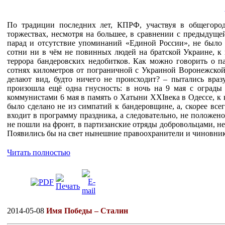
По традиции последних лет, КПРФ, участвуя в общегоро
торжествах, несмотря на большее, в сравнении с предыдущ
парад и отсутствие упоминаний «Единой России», не было 
сотни ни в чём не повинных людей на братской Украине, к
террора бандеровских недобитков. Как можно говорить о па
сотнях километров от пограничной с Украиной Воронежской 
делают вид, будто ничего не происходит? – пытались враз
произошла ещё одна гнусность: в ночь на 9 мая с ограды 
коммунистами 6 мая в память о Хатыни ХХ
I
века в Одессе, 
было сделано не из симпатий к бандеровщине, а, скорее всег
входит в программу праздника, а следовательно, не положен
не пошли на фронт, в партизанские отряды добровольцами, не
Появились бы на свет нынешние правоохранители и чиновни
Читать полностью
2014-05-08
Имя Победы – Сталин